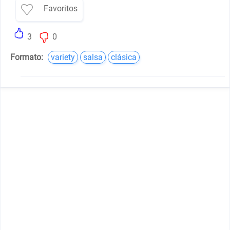
Favoritos
3
0
Formato:
variety
salsa
clásica