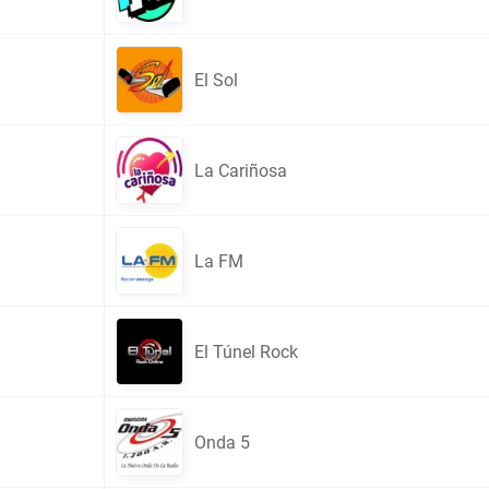
El Sol
La Cariñosa
La FM
El Túnel Rock
Onda 5