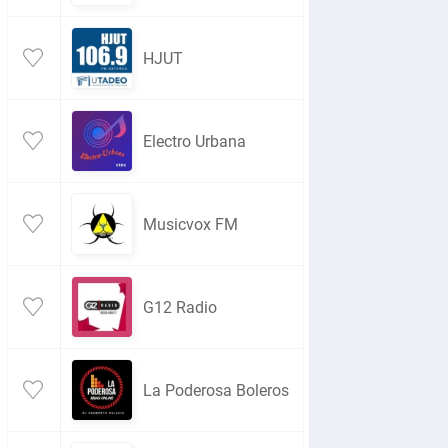
HJUT
Electro Urbana
Musicvox FM
G12 Radio
La Poderosa Boleros