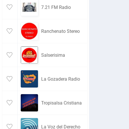
7.21 FM Radio
Ranchenato Stereo
Salserisima
La Gozadera Radio
Tropisalsa Cristiana
La Voz del Derecho