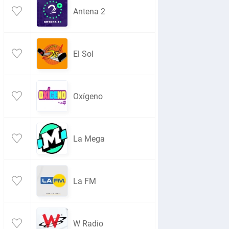
Antena 2
El Sol
Oxígeno
La Mega
La FM
W Radio