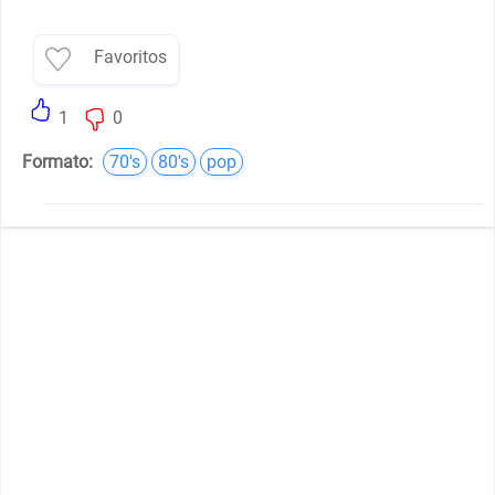
Favoritos
1
0
Formato:
70's
80's
pop