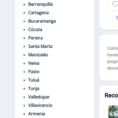
Barranquilla
Cartagena
Bucaramanga
Cúcuta
Pereira
Santa Marta
Colón
Manizales
travé
progr
Neiva
época
Pasto
Tuluá
Tunja
Rec
Valledupar
Villavicencio
Armenia