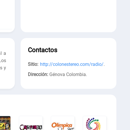
Contactos
l a
Los
Sitio:
http://colonestereo.com/radio/
.
s y
Dirección:
Génova Colombia
.