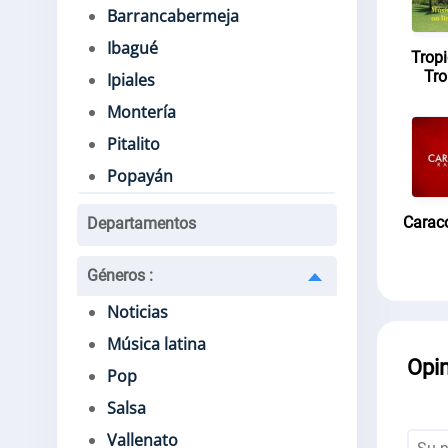
Barrancabermeja
Ibagué
Tropi
Tro
Ipiales
Montería
Pitalito
Popayán
Carac
Departamentos
Géneros
:
Noticias
Música latina
Opi
Pop
Salsa
Vallenato