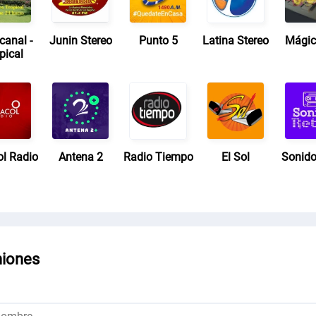
canal -
Junin Stereo
Punto 5
Latina Stereo
Mági
pical
ol Radio
Antena 2
Radio Tiempo
El Sol
Sonido
niones