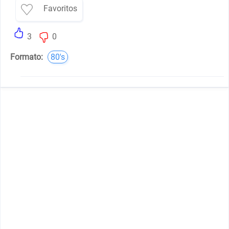
Favoritos
3
0
Formato:
80's