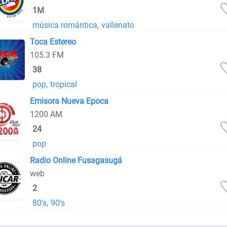
1M
música romántica
,
vallenato
Toca Estereo
105.3 FM
38
pop
,
tropical
Emisora Nueva Epoca
1200 AM
24
pop
Radio Online Fusagasugá
web
2
80's
,
90's