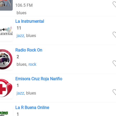
106.5 FM
blues
La Instrumental
11
jazz
,
blues
Radio Rock On
2
blues
,
rock
Emisora Cruz Roja Nariño
1
jazz
,
blues
La R Buena Online
1