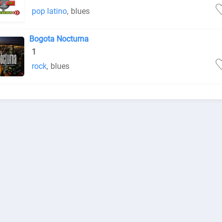
pop latino
,
blues
Bogota Nocturna
1
rock
,
blues