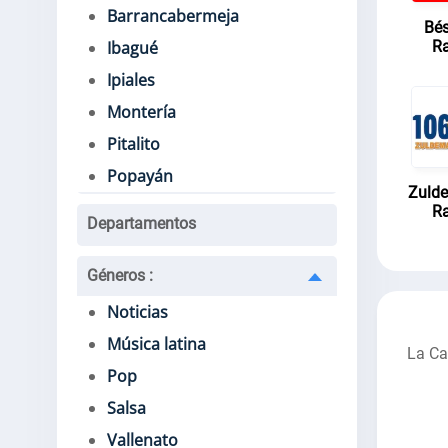
Barrancabermeja
Bé
Ra
Ibagué
Ipiales
Montería
Pitalito
Popayán
Zuld
Ra
Departamentos
Géneros
:
Noticias
Música latina
La Ca
Pop
Salsa
Vallenato