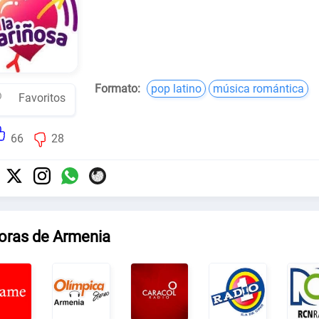
Formato:
pop latino
música romántica
Favoritos
66
28
oras de Armenia