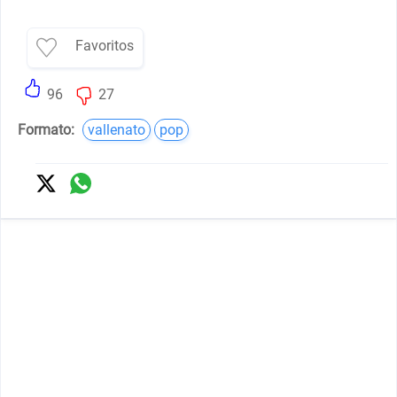
Favoritos
96
27
Formato:
vallenato
pop