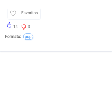
Favoritos
14
3
Formato:
pop