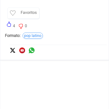
Favoritos
4
0
Formato:
pop latino