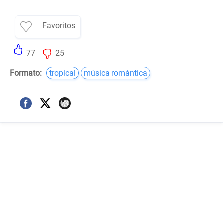
Favoritos
77
25
Formato:
tropical
música romántica