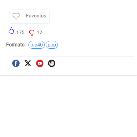
Favoritos
175
12
Formato:
top40
pop