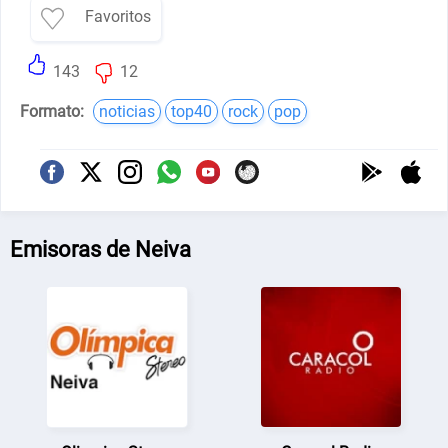
Favoritos
143
12
Formato:
noticias
top40
rock
pop
Emisoras de Neiva