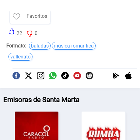
Favoritos
22
0
Formato:
baladas
música romántica
vallenato
Emisoras de Santa Marta