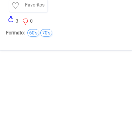
Favoritos
3
0
Formato:
60's
70's