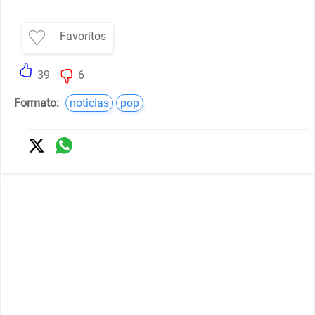
Favoritos
39
6
Formato:
noticias
pop