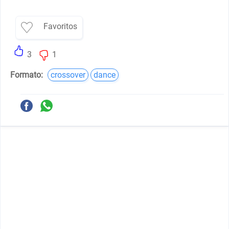
Favoritos
3
1
Formato:
crossover
dance