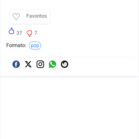
Favoritos
37
7
Formato:
pop