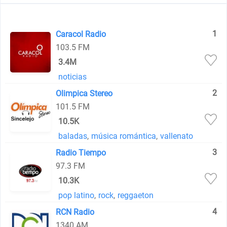
1
Caracol Radio
103.5 FM
3.4M
noticias
2
Olimpica Stereo
101.5 FM
10.5K
baladas
,
música romántica
,
vallenato
3
Radio Tiempo
97.3 FM
10.3K
pop latino
,
rock
,
reggaeton
4
RCN Radio
1340 AM