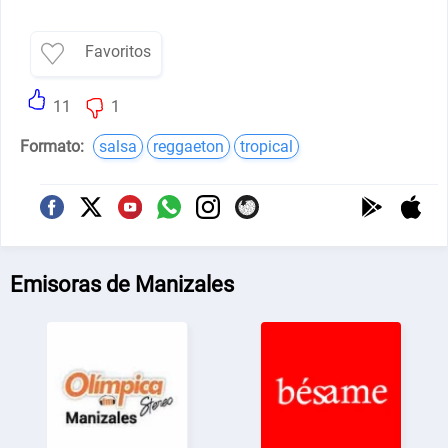
Favoritos
11
1
Formato:
salsa
reggaeton
tropical
Emisoras de Manizales