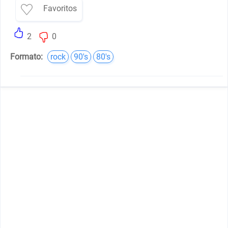
Favoritos
2
0
Formato:
rock
90's
80's