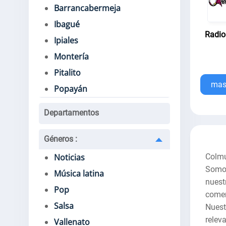
Barrancabermeja
Ibagué
Radio
Ipiales
Montería
Pitalito
mas.
Popayán
Departamentos
Géneros
:
Colmu
Noticias
Somos
Música latina
nuest
Pop
comen
Salsa
Nuest
relev
Vallenato