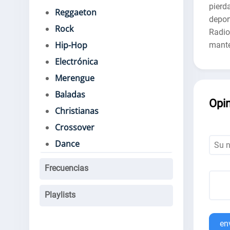
pierd
Reggaeton
depor
Rock
Radio
Hip-Hop
mante
Electrónica
Merengue
Baladas
Opi
Christianas
Crossover
Dance
Frecuencias
Playlists
en