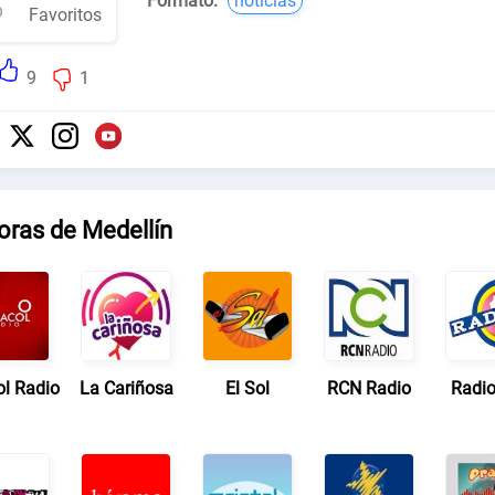
Formato:
noticias
Favoritos
9
1
oras de Medellín
ol Radio
La Cariñosa
El Sol
RCN Radio
Radi