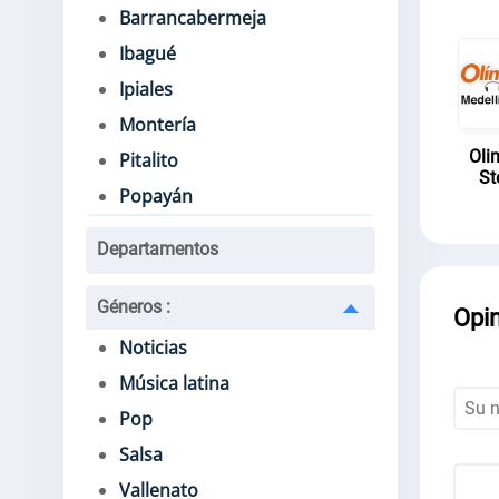
Barrancabermeja
Ibagué
Ipiales
Montería
Oli
Pitalito
St
Popayán
Departamentos
Géneros
:
Opi
Noticias
Música latina
Pop
Salsa
Vallenato