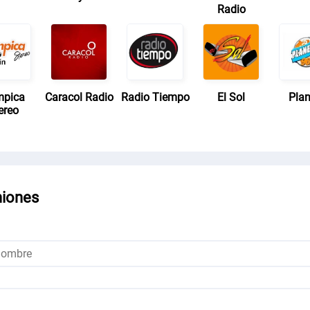
Radio
mpica
Caracol Radio
Radio Tiempo
El Sol
Plan
ereo
niones