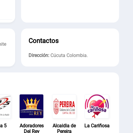
Contactos
ite
Dirección:
Cúcuta Colombia
.
a 5
Adoradores
Alcaidia de
La Cariñosa
Del Rey
Pereira