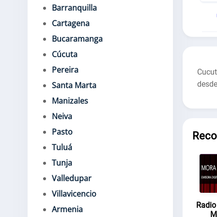
Barranquilla
Cartagena
Bucaramanga
Cúcuta
Pereira
Cucut
desde
Santa Marta
Manizales
Neiva
Pasto
Rec
Tuluá
Tunja
Valledupar
Villavicencio
Radio
Armenia
M