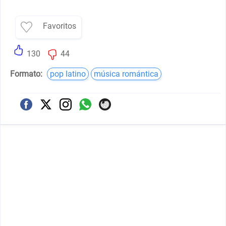
Favoritos
130
44
Formato:
pop latino
música romántica