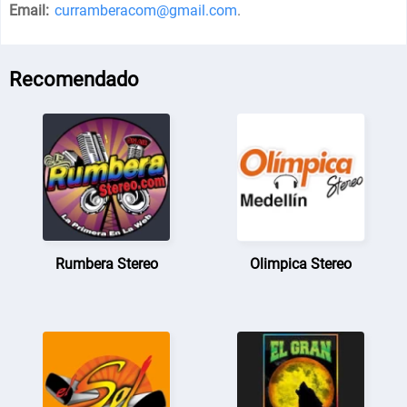
Email:
curramberacom@gmail.com
.
Recomendado
Rumbera Stereo
Olimpica Stereo