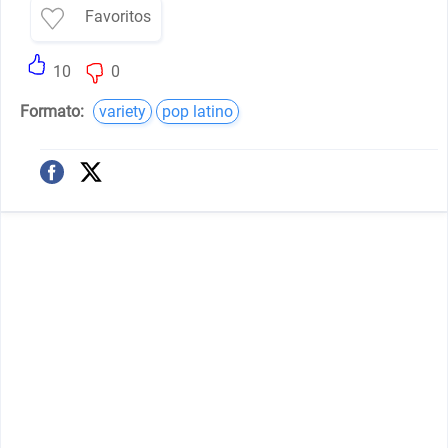
Favoritos
10
0
Formato:
variety
pop latino