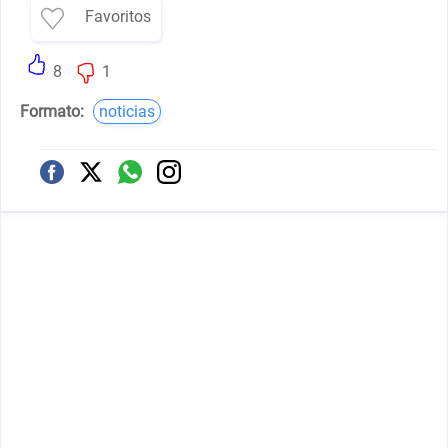
Favoritos
8
1
Formato:
noticias