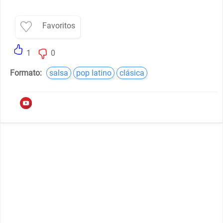
Favoritos
1
0
Formato:
salsa
pop latino
clásica