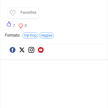
Favoritos
7
0
Formato:
hip-hop
reggae