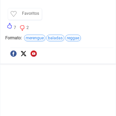
Favoritos
7
2
Formato:
merengue
baladas
reggae