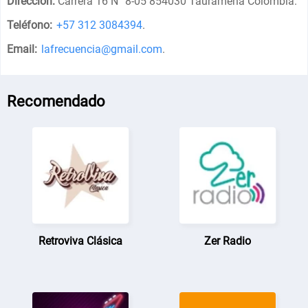
Dirección:
Carrera 16 N° 8-05 854030 Tauramena Colombia
.
Teléfono:
+57 312 3084394
.
Email:
lafrecuencia@gmail.com
.
Recomendado
Retroviva Clásica
Zer Radio