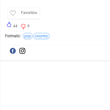
Favoritos
44
9
Formato:
pop
country