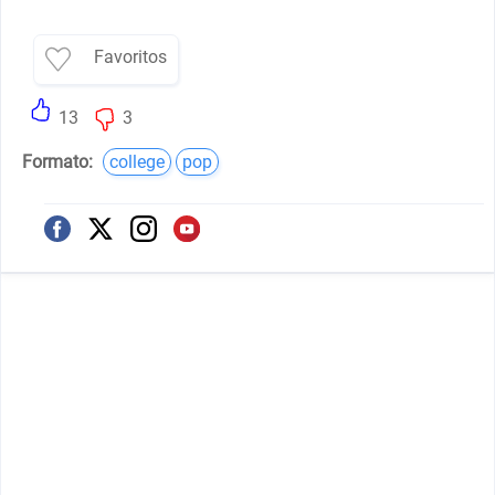
Favoritos
13
3
Formato:
college
pop