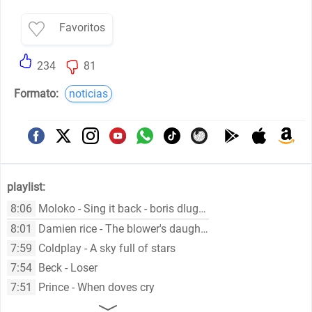
Favoritos
234
81
Formato:
noticias
playlist:
8:06
Moloko - Sing it back - boris dlugosch mix
8:01
Damien rice - The blower's daughter
7:59
Coldplay - A sky full of stars
7:54
Beck - Loser
7:51
Prince - When doves cry