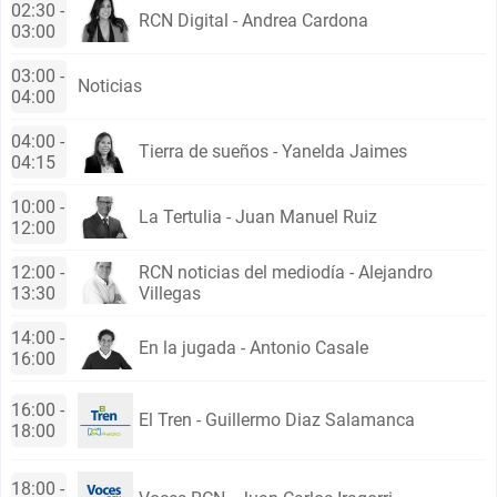
02:30 -
RCN Digital - Andrea Cardona
03:00
03:00 -
Noticias
04:00
04:00 -
Tierra de sueños - Yanelda Jaimes
04:15
10:00 -
La Tertulia - Juan Manuel Ruiz
12:00
12:00 -
RCN noticias del mediodía - Alejandro
13:30
Villegas
14:00 -
En la jugada - Antonio Casale
16:00
16:00 -
El Tren - Guillermo Diaz Salamanca
18:00
18:00 -