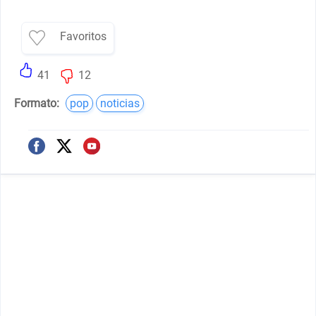
Favoritos
41
12
Formato:
pop
noticias