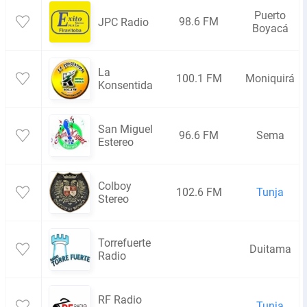
Puerto
98.6 FM
JPC Radio
Boyacá
La
100.1 FM
Moniquirá
Konsentida
San Miguel
96.6 FM
Sema
Estereo
Colboy
102.6 FM
Tunja
Stereo
Torrefuerte
Duitama
Radio
RF Radio
Tunja