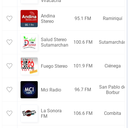
Viracacha
Andina
95.1 FM
Ramiriquí
Stereo
Salud Stereo
100.6 FM
Sutamarchán
Sutamarchan
101.9 FM
Ciénega
Fuego Stereo
San Pablo de
96.7 FM
Mci Radio
Borbur
La Sonora
106.6 FM
Combita
FM