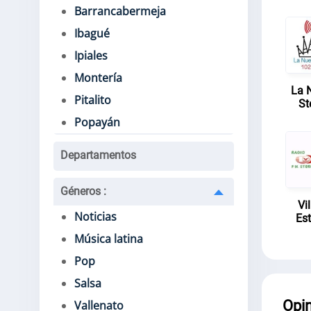
Barrancabermeja
Ibagué
Ipiales
Montería
La 
Pitalito
St
Popayán
Departamentos
Géneros
:
Vi
Noticias
Es
Música latina
Pop
Salsa
Opi
Vallenato