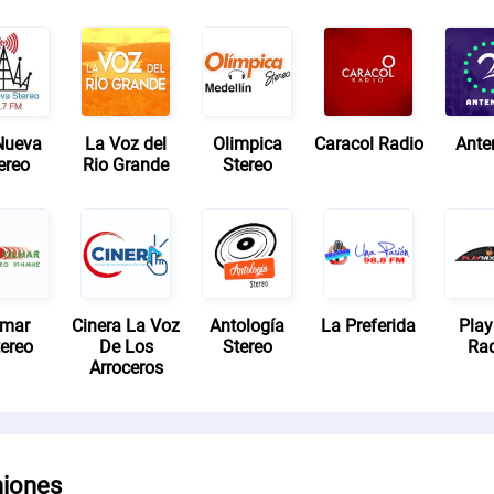
Nueva
La Voz del
Olimpica
Caracol Radio
Ante
ereo
Rio Grande
Stereo
lmar
Cinera La Voz
Antología
La Preferida
Pla
tereo
De Los
Stereo
Ra
Arroceros
niones