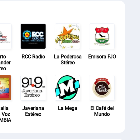
rto
RCC Radio
La Poderosa
Emisora FJO
ander
Stéreo
reo
alia
Javeriana
La Mega
El Café del
 Voz
Estéreo
Mundo
MBIA