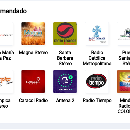
omendado
a María
Magna Stereo
Santa
Radio
Pue
la Paz
Barbara
Católica
Sant
Stéreo
Metropolitana
Sté
mpica
Caracol Radio
Antena 2
Radio Tiempo
Mind
ereo
Radio
COLO