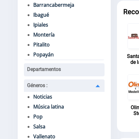
Barrancabermeja
Rec
Ibagué
Ipiales
Montería
Pitalito
Popayán
Sant
de 
Departamentos
Géneros
:
Noticias
Música latina
Oli
St
Pop
Salsa
Vallenato