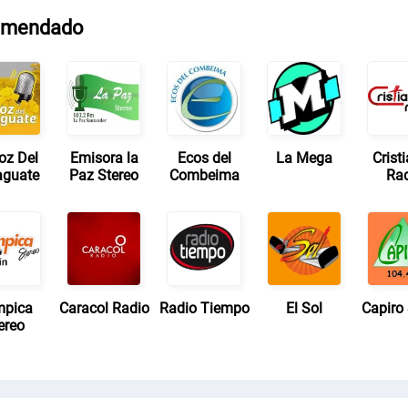
omendado
oz Del
Emisora la
Ecos del
La Mega
Crist
guate
Paz Stereo
Combeima
Ra
mpica
Caracol Radio
Radio Tiempo
El Sol
Capiro 
ereo