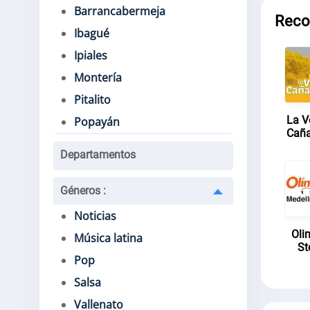
Barrancabermeja
Rec
Ibagué
Ipiales
Montería
Pitalito
La V
Popayán
Caña
Departamentos
Géneros
:
Noticias
Oli
Música latina
St
Pop
Salsa
Vallenato