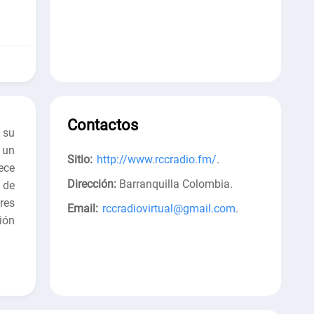
Contactos
 su
 un
Sitio:
http://www.rccradio.fm/
.
ece
Dirección:
Barranquilla Colombia
.
 de
res
Email:
rccradiovirtual@gmail.com
.
ión