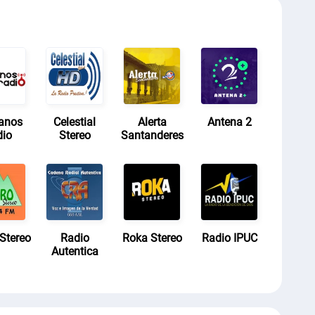
ianos
Celestial
Alerta
Antena 2
dio
Stereo
Santanderes
Stereo
Radio
Roka Stereo
Radio IPUC
Autentica