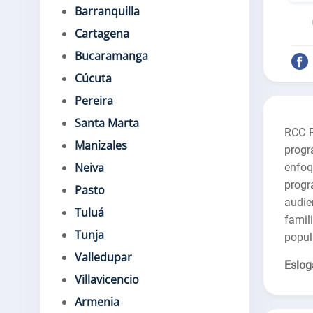
Barranquilla
Cartagena
Bucaramanga
Cúcuta
Pereira
Santa Marta
RCC R
Manizales
prog
Neiva
enfo
progr
Pasto
audie
Tuluá
famil
Tunja
popul
Valledupar
Eslog
Villavicencio
Armenia