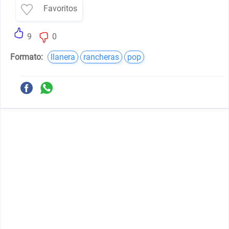
Favoritos
9
0
Formato:
llanera
rancheras
pop