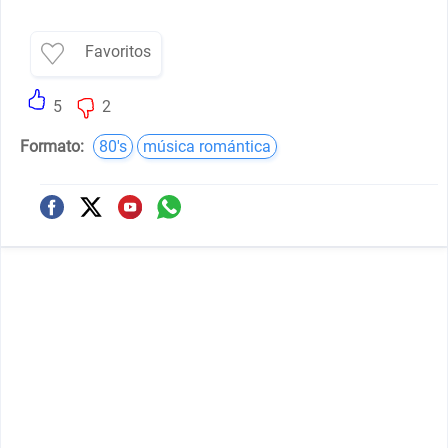
Favoritos
5
2
Formato:
80's
música romántica