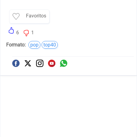
Favoritos
6
1
Formato:
pop
top40