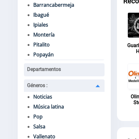
Rec
Barrancabermeja
Ibagué
Ipiales
Montería
Pitalito
Guar
H
Popayán
Departamentos
Géneros
:
Noticias
Oli
St
Música latina
Pop
Salsa
Vallenato