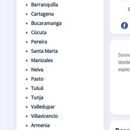
Barranquilla
Cartagena
Bucaramanga
Cúcuta
Pereira
Santa Marta
Sound
Manizales
desd
Neiva
espec
Pasto
Tuluá
Tunja
Valledupar
Villavicencio
Armenia