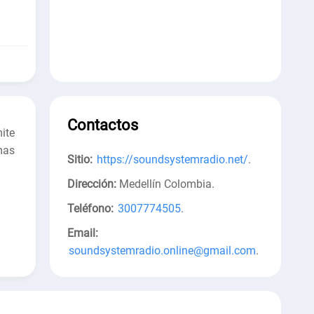
Contactos
ite
mas
Sitio:
https://soundsystemradio.net/
.
Dirección:
Medellín Colombia
.
Teléfono:
3007774505
.
Email:
soundsystemradio.online@gmail.com
.