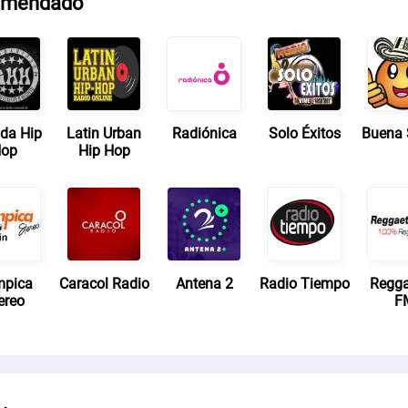
omendado
ida Hip
Latin Urban
Radiónica
Solo Éxitos
Buena 
op
Hip Hop
mpica
Caracol Radio
Antena 2
Radio Tiempo
Regg
ereo
F