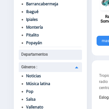
Barrancabermeja
Ibagué
Ra
Ipiales
Som
Montería
Pitalito
mas.
Popayán
Departamentos
Géneros
:
Tropi
Noticias
radio
Música latina
centr
Pop
Eslog
Salsa
Vallenato