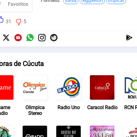
Formato:
salsa
reggaeton
tropical
Favoritos
31
5
oras de Cúcuta
same
Olimpica
Radio Uno
Caracol Radio
RCN 
dio
Stereo