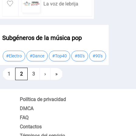
La voz de lebrija
Subgéneros de la música pop
#Electro
#Dance
#Top40
#80's
#90's
1
2
3
›
»
Política de privacidad
DMCA
FAQ
Contactos
Términos del servicio