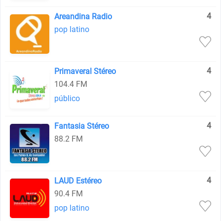
4
Areandina Radio
pop latino
4
Primaveral Stéreo
104.4 FM
público
4
Fantasia Stéreo
88.2 FM
4
LAUD Estéreo
90.4 FM
pop latino