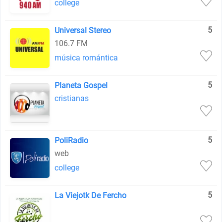
college
5
Universal Stereo
106.7 FM
música romántica
5
Planeta Gospel
cristianas
5
PoliRadio
web
college
5
La Viejotk De Fercho