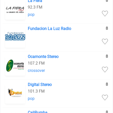
8
La Fiera
92.3 FM
pop
8
Fundacion La Luz Radio
8
Ocamonte Stereo
107.2 FM
crossover
8
Digital Stereo
101.3 FM
pop
8
CaliRumba