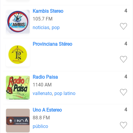
4
Kambis Stereo
105.7 FM
noticias
,
pop
4
Provinciana Stéreo
4
Radio Paisa
1140 AM
vallenato
,
pop latino
4
Uno A Estereo
88.8 FM
público