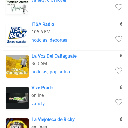
variety
,
crossover
6
ITSA Radio
106.6 FM
noticias
,
deportes
6
La Voz Del Cañaguate
860 AM
noticias
,
pop latino
6
Vive Prado
online
variety
6
La Viejoteca de Richy
en línea