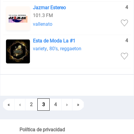
4
Jazmar Estereo
101.3 FM
vallenato
4
Esta de Moda La #1
variety
,
80's
,
reggaeton
«
‹
2
3
4
›
»
Política de privacidad