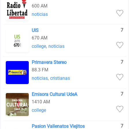
600 AM
noticias
7
UIS
670 AM
college
,
noticias
7
Primavera Stereo
88.3 FM
noticias
,
cristianas
7
Emisora Cultural UdeA
1410 AM
college
7
Pasion Vallenatos Viejitos