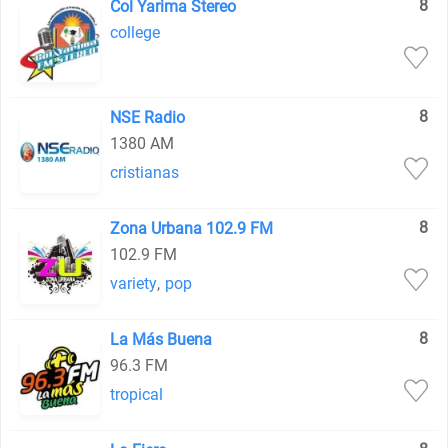
8
Col Yarima Stereo
college
8
NSE Radio
1380 AM
cristianas
8
Zona Urbana 102.9 FM
102.9 FM
variety
,
pop
8
La Más Buena
96.3 FM
tropical