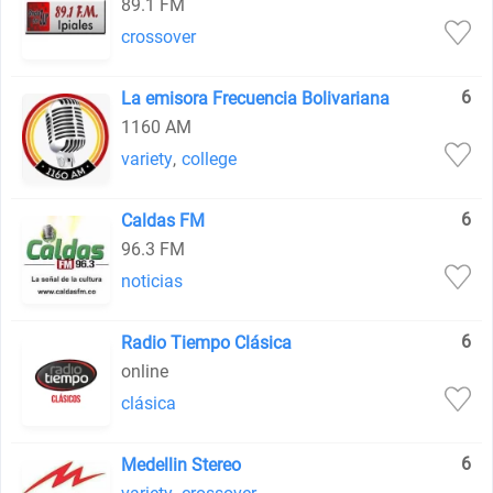
89.1 FM
crossover
6
La emisora Frecuencia Bolivariana
1160 AM
variety
,
college
6
Caldas FM
96.3 FM
noticias
6
Radio Tiempo Clásica
online
clásica
6
Medellin Stereo