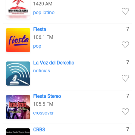
1420 AM
pop latino
7
Fiesta
106.1 FM
pop
7
La Voz del Derecho
noticias
7
Fiesta Stereo
105.5 FM
crossover
7
CRBS