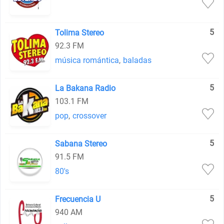
5
Tolima Stereo
92.3 FM
música romántica
,
baladas
5
La Bakana Radio
103.1 FM
pop
,
crossover
5
Sabana Stereo
91.5 FM
80's
5
Frecuencia U
940 AM