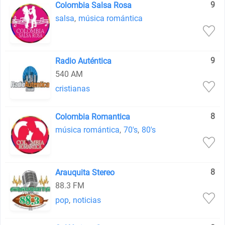
9
Colombia Salsa Rosa
salsa
,
música romántica
9
Radio Auténtica
540 AM
cristianas
8
Colombia Romantica
música romántica
,
70's
,
80's
8
Arauquita Stereo
88.3 FM
pop
,
noticias