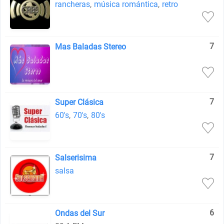
rancheras
,
música romántica
,
retro
7
Mas Baladas Stereo
7
Super Clásica
60's
,
70's
,
80's
7
Salserisima
salsa
6
Ondas del Sur