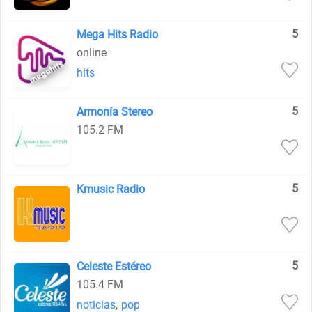
5
Mega Hits Radio
online
hits
5
Armonía Stereo
105.2 FM
5
Kmusic Radio
5
Celeste Estéreo
105.4 FM
noticias
,
pop