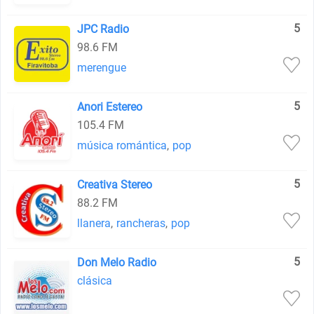
5
JPC Radio
98.6 FM
merengue
5
Anori Estereo
105.4 FM
música romántica
,
pop
5
Creativa Stereo
88.2 FM
llanera
,
rancheras
,
pop
5
Don Melo Radio
clásica