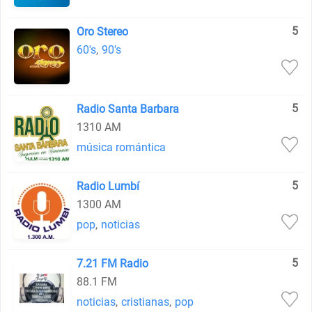
5
Oro Stereo
60's
,
90's
5
Radio Santa Barbara
1310 AM
música romántica
5
Radio Lumbí
1300 AM
pop
,
noticias
5
7.21 FM Radio
88.1 FM
noticias
,
cristianas
,
pop